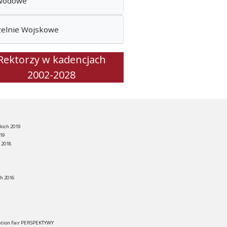
wodowe
zelnie Wojskowe
Rektorzy w kadencjach
2002-2028
kich 2019
19
 2018
h 2016
ation Fair PERSPEKTYWY