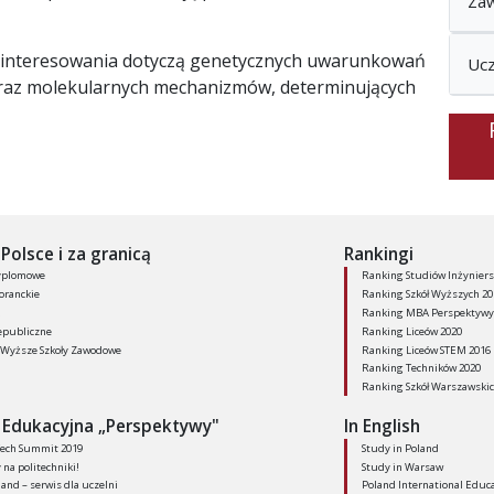
Za
zainteresowania dotyczą genetycznych uwarunkowań
Uc
oraz molekularnych mechanizmów, determinujących
Polsce i za granicą
Rankingi
yplomowe
Ranking Studiów Inżyniers
oranckie
Ranking Szkół Wyższych 20
Ranking MBA Perspektywy
epubliczne
Ranking Liceów 2020
Wyższe Szkoły Zawodowe
Ranking Liceów STEM 2016
Ranking Techników 2020
Ranking Szkół Warszawskic
 Edukacyjna „Perspektywy"
In English
ech Summit 2019
Study in Poland
na politechniki!
Study in Warsaw
land – serwis dla uczelni
Poland International Educ