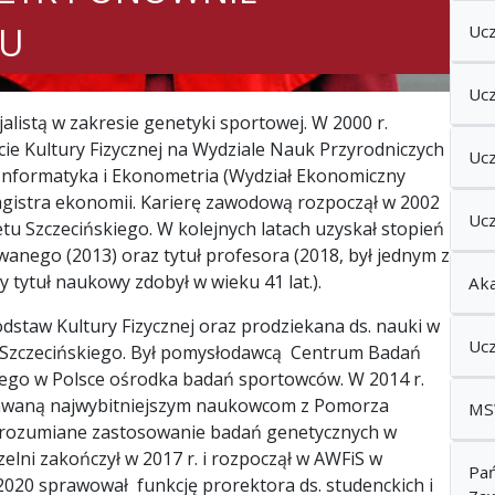
KU
Ucz
Uc
cjalistą w zakresie genetyki sportowej. W 2000 r.
cie Kultury Fizycznej na Wydziale Nauk Przyrodniczych
Uc
 Informatyka i Ekonometria (Wydział Ekonomiczny
agistra ekonomii. Karierę zawodową rozpoczął w 2002
Ucz
tu Szczecińskiego. W kolejnych latach uzyskał stopień
anego (2013) oraz tytuł profesora (2018, był jednym z
tytuł naukowy zdobył w wieku 41 lat.).
Ak
odstaw Kultury Fizycznej oraz prodziekana ds. nauki w
Ucz
tu Szczecińskiego. Był pomysłodawcą Centrum Badań
ego w Polsce ośrodka badań sportowców. W 2014 r.
awaną najwybitniejszym naukowcom z Pomorza
MS
orozumiane zastosowanie badań genetycznych w
zelni zakończył w 2017 r. i rozpoczął w AWFiS w
Pa
2020 sprawował funkcję prorektora ds. studenckich i