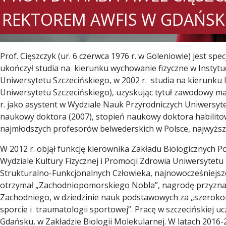
REKTOREM AWFIS W GDAŃS
Prof. Cięszczyk (ur. 6 czerwca 1976 r. w Goleniowie) jest spe
ukończył studia na kierunku wychowanie fizyczne w Instytu
Uniwersytetu Szczecińskiego, w 2002 r. studia na kierunku
Uniwersytetu Szczecińskiego), uzyskując tytuł zawodowy m
r. jako asystent w Wydziale Nauk Przyrodniczych Uniwersyte
naukowy doktora (2007), stopień naukowy doktora habilitow
najmłodszych profesorów belwederskich w Polsce, najwyższy 
W 2012 r. objął funkcję kierownika Zakładu Biologicznych P
Wydziale Kultury Fizycznej i Promocji Zdrowia Uniwersyte
Strukturalno-Funkcjonalnych Człowieka, najnowocześniejsz
otrzymał „Zachodniopomorskiego Nobla”, nagrodę przyzn
Zachodniego, w dziedzinie nauk podstawowych za „szerok
sporcie i traumatologii sportowej”. Pracę w szczecińskiej uc
Gdańsku, w Zakładzie Biologii Molekularnej. W latach 2016-