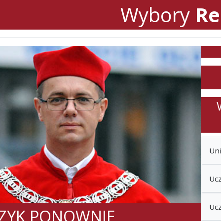
Wybory
Re
Un
Ucz
Ucz
ZCZYK PONOWNIE