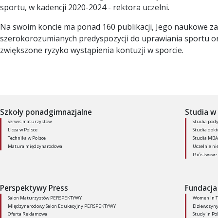
sportu, w kadencji 2020-2024 - rektora uczelni.
Na swoim koncie ma ponad 160 publikacji, Jego naukowe 
szerokorozumianych predyspozycji do uprawiania sportu 
zwiększone ryzyko wystąpienia kontuzji w sporcie.
Szkoły ponadgimnazjalne
Studia w 
Serwis maturzystów
Studia pod
Licea w Polsce
Studia dokt
Technika w Polsce
Studia MBA
Matura międzynarodowa
Uczelnie ni
Państwowe 
Perspektywy Press
Fundacja
Salon Maturzystów PERSPEKTYWY
Women in T
Międzynarodowy Salon Edukacyjny PERSPEKTYWY
Dziewczyny 
Oferta Reklamowa
Study in Po